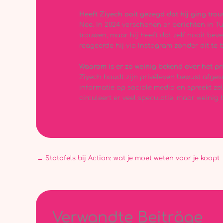
Heeft Ziyech ooit gezegd dat hij ging tro
Nee. In 2024 verschenen er berichten in 
trouwen, maar hij heeft dat zelf nooit bev
reageerde hij via Instagram zonder dit te 
Waarom is er zo weinig bekend over het p
Ziyech houdt zijn privéleven bewust afgesc
informatie op sociale media en spreekt zel
circuleert er veel speculatie, maar weinig 
←
Statafels bij Action: wat je moet weten voor je koopt
Verwandte Beiträge