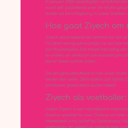
In januari 2025 bevestigden verschillende
nooit zelf publiekelijk over de relatie ge
leidde tot berichtgeving in zowel voetbal-
Hoe gaat Ziyech om m
Ziyech staat bekend als iemand die zijn pr
Hij deelt weinig persoonlijks op sociale m
zijn thuissituatie. Dat maakt het lastig om
te vinden, en verklaart ook waarom geruch
dat er feiten achter zitten.
Die terughoudendheid is niet uniek onder
verder dan velen. Zelfs tijdens zijn tijd bij
privéleven grotendeels buiten beeld.
Ziyech als voetballer:
Hakim Ziyech is een Marokkaans internatio
Daarna speelde hij voor Chelsea en later v
Momenteel is hij actief bij Galatasaray. H
voetballers ter wereld en speelde mee op