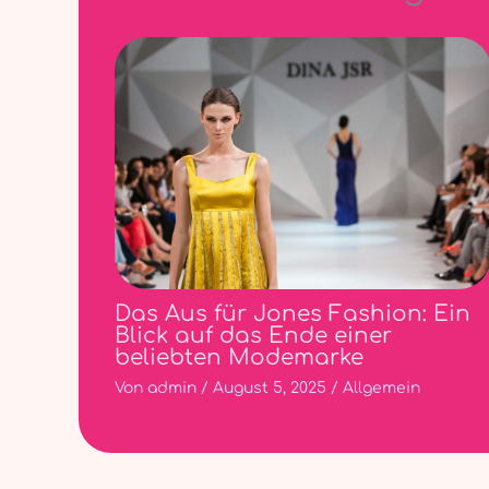
Das Aus für Jones Fashion: Ein
Blick auf das Ende einer
beliebten Modemarke
Von
admin
/
August 5, 2025
/
Allgemein