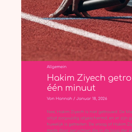
Allgemein
Hakim Ziyech getrou
één minuut
Von
Hannah
/
Januar 18, 2026
Nee, Hakim Ziyech is niet getrouwd. De Ma
altijd zorgvuldig afgeschermd, en er zijn g
huwelijk is getreden. De vraag of Hakim Ziy
mede door geruchten die in de loop der ja