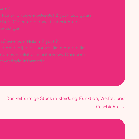
uwen?
Turkse en andere media dat Ziyech zou gaan
estigd. Op eerdere huwelijksberichten
bevestigen.
rivéleven van Hakim Ziyech?
hermd. Hij deelt nauwelijks persoonlijke
den over relaties in interviews. Daardoor
bevestigde informatie.
Das keilförmige Stück in Kleidung: Funktion, Vielfalt und
Geschichte
→