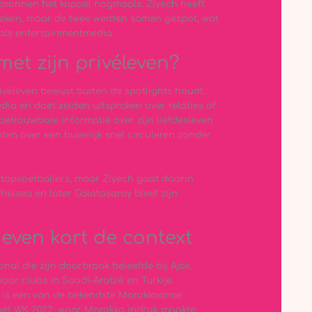
 bronnen het koppel nogmaals. Ziyech heeft
sproken, maar de twee werden samen gespot, wat
 als entertainmentmedia.
et zijn privéleven?
ivéleven bewust buiten de spotlights houdt.
edia en doet zelden uitspraken over relaties of
 betrouwbare informatie over zijn liefdesleven
ten over een huwelijk snel circuleren zonder
 topvoetballers, maar Ziyech gaat daarin
 Chelsea en later Galatasaray bleef zijn
 even kort de context
nal die zijn doorbraak beleefde bij Ajax.
oor clubs in Saudi-Arabië en Turkije.
ij is een van de bekendste Marokkaanse
 het WK 2022, waar Marokko indruk maakte