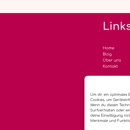
Link
Home
Blog
Über uns
Kontakt
Um dir ein optimales 
Cookies, um Gerätein
Wenn du diesen Techno
Surfverhalten oder ei
deine Einwillligung ni
Merkmale und Funktio