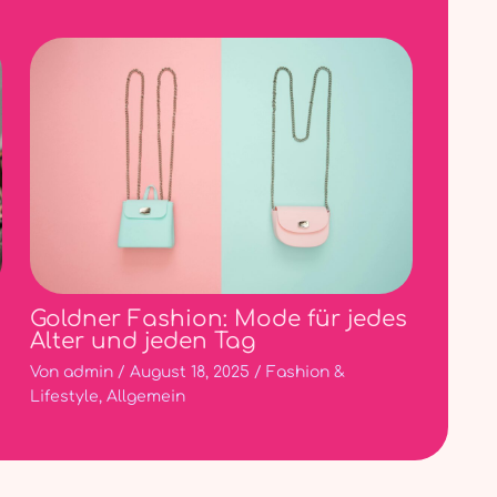
Goldner Fashion: Mode für jedes
Alter und jeden Tag
Von
admin
/
August 18, 2025
/
Fashion &
Lifestyle
,
Allgemein