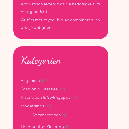
Altruistisch leben: Was Selbstlosigkeit im
Alltag bedeutet
Outfits met royaal blauw combineren: zo
doe je dat goed
Kategorien
Allgemein
(85)
Fashion & Lifestyle
(23)
Inspiration & Stylingtipps
(10)
Modetrends
(13)
Sommertrends
(4)
Nachhaltige Kleidung
(5)