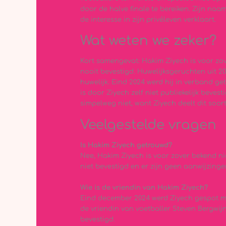
door de halve finale te bereiken. Zijn naam
de interesse in zijn privéleven verklaart.
Wat weten we zeker?
Kort samengevat: Hakim Ziyech is voor zov
nooit bevestigd. Huwelijksgeruchten uit 202
huwelijk. Eind 2024 werd hij in verband ge
is door Ziyech zelf niet publiekelijk bevest
simpelweg niet, want Ziyech deelt dit soor
Veelgestelde vragen
Is Hakim Ziyech getrouwd?
Nee, Hakim Ziyech is voor zover bekend ni
niet bevestigd en er zijn geen aanwijzing
Wie is de vriendin van Hakim Ziyech?
Eind december 2024 werd Ziyech gespot met
de vriendin van voetballer Steven Bergwijn. 
bevestigd.