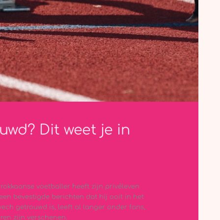
wd? Dit weet je in
rokkaanse voetballer heeft zijn privéleven
een bevestigde berichten dat hij ooit in het
ech getrouwd is, leeft al langer onder fans,
ren zijn verschenen.