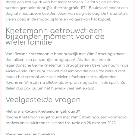
droeg een trouwjurk van het merk Modeca. De foto’s op de dag
werden gemaakt door @lutherfotografie. RTL Boulevard mocht een
dag later exclusieve beelden delen van de grote dag. De trouwfoto’s
vielen goed in de smaak bij fans en volgers van het koppel.
Knetemann getrouwd: een
bijzonder moment voor de
wielerfamilie
Voor Roxane Knetemann is haar huwelijk met Wim Stroetinga meer
dan alleen een persoonlijk hoogtepunt. Als dochter van de
legendarische Gerrie Knetemann draagt ze een bekende naam in de
wielerwereld. Dat zij nu trouwt met iemand die dezelfde wereld kent,
maakt het verhaal voor veel wielerliefhebbers extra bijzonder.
Roxane en Wim zijn nu allebei als ex-profs nog actief in de sport. Ze
delen dus ook buiten het huwelijk veel met elkaar.
Veelgestelde vragen
Met wie is Roxane Knetemann getrouwd?
Roxane Knetemann is getrouwd met Wim Stroetinga, een voormalig
professioneel wielrenner. Het stel trouwde op 28 oktober 2023.
Wie vroeg wie ten huwelijk?