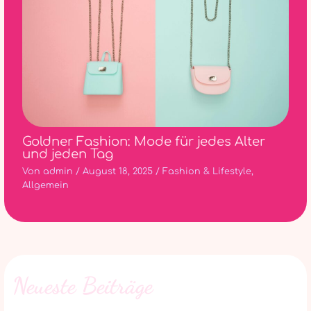
Goldner Fashion: Mode für jedes Alter
und jeden Tag
Von
admin
/
August 18, 2025
/
Fashion & Lifestyle
,
Allgemein
Neueste Beiträge