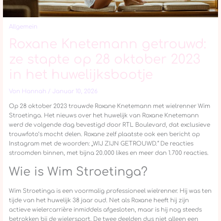
Allgemein
Roxane Knetemann getrouwd:
ze stapte op 28 oktober 2023
in het huwelijksbootje
Von
Hannah
/
Januar 10, 2026
Op 28 oktober 2023 trouwde Roxane Knetemann met wielrenner Wim
Stroetinga. Het nieuws over het huwelijk van Roxane Knetemann
werd de volgende dag bevestigd door RTL Boulevard, dat exclusieve
trouwfoto’s mocht delen. Roxane zelf plaatste ook een bericht op
Instagram met de woorden: „WIJ ZIJN GETROUWD.“ De reacties
stroomden binnen, met bijna 20.000 likes en meer dan 1.700 reacties.
Wie is Wim Stroetinga?
Wim Stroetinga is een voormalig professioneel wielrenner. Hij was ten
tijde van het huwelijk 38 jaar oud. Net als Roxane heeft hij zijn
actieve wielercarrière inmiddels afgesloten, maar is hij nog steeds
betrokken bij de wielersport. De twee deelden dus niet alleen een