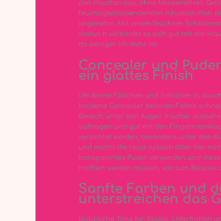
den Hautton aus, ohne Maskeneffekt. Get
feuchtigkeitsspendenden Inhaltsstoffen si
angenehm. Mit einem feuchten Schwämmche
dadurch verbindet es sich gut mit der Haut
da weniger oft mehr ist.
Concealer und Puder 
ein glattes Finish
Um kleine Fältchen und Schatten zu kaschi
trockene Concealer betonen Falten schnell
Bereich unter den Augen frischer aussehen
auftragen und gut mit den Fingern einklop
verzichtet werden, besonders unter den Aug
und macht die Haut optisch älter. Wer nicht
transparentes Puder verwenden und dieses
mattiert werden müssen, wie zum Beispiel d
Sanfte Farben und 
unterstreichen das G
Natürliche Töne bei Rouge, Lidschatten und