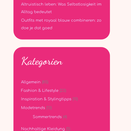
Altruistisch leben: Was Selbstlosigkeit im
Alltag bedeutet
Outfits met royaal blauw combineren: zo
doe je dat goed
Kategorien
Allgemein
(85)
Fashion & Lifestyle
(23)
Inspiration & Stylingtipps
(10)
Modetrends
(13)
Sommertrends
(4)
Nachhaltige Kleidung
(5)