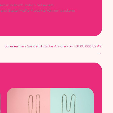
Textur in Kombination mit einem
 und Stelle. Matte Produkte können trockene
So erkennen Sie gefährliche Anrufe von +31 85 888 52 42
→