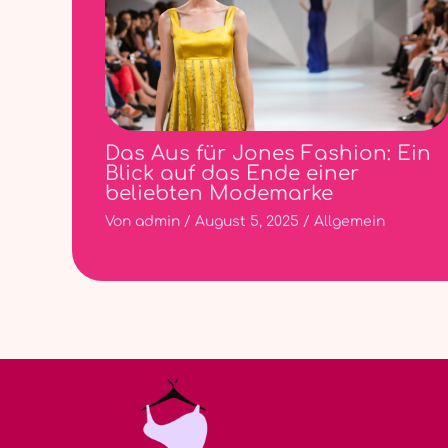
Das Aus für Jones Fashion: Ein
Blick auf das Ende einer
beliebten Modemarke
Von
admin
/
August 5, 2025
/
Allgemein