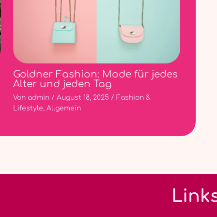
Goldner Fashion: Mode für jedes
Alter und jeden Tag
Von
admin
/
August 18, 2025
/
Fashion &
Lifestyle
,
Allgemein
Link