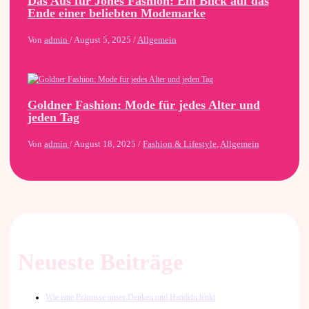
Das Aus für Jones Fashion: Ein Blick auf das
Ende einer beliebten Modemarke
Von
admin
/
August 5, 2025
/
Allgemein
Goldner Fashion: Mode für jedes Alter und
jeden Tag
Von
admin
/
August 18, 2025
/
Fashion & Lifestyle
,
Allgemein
Neueste Beiträge
Wie eine Prämisse unser Denken und Handeln lenkt