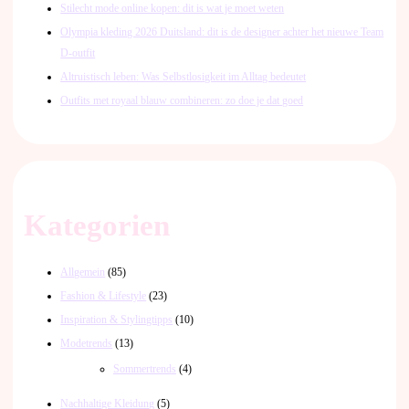
Stilecht mode online kopen: dit is wat je moet weten
Olympia kleding 2026 Duitsland: dit is de designer achter het nieuwe Team
D-outfit
Altruistisch leben: Was Selbstlosigkeit im Alltag bedeutet
Outfits met royaal blauw combineren: zo doe je dat goed
Kategorien
Allgemein
(85)
Fashion & Lifestyle
(23)
Inspiration & Stylingtipps
(10)
Modetrends
(13)
Sommertrends
(4)
Nachhaltige Kleidung
(5)