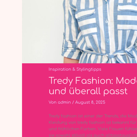
Inspiration & Stylingtipps
Tredy Fashion: Mod
und überall passt
Von
admin
/
August 8, 2025
Tredy fashion ist einer der Trends, die M
Kleidung von tredy fashion ist bekannt fü
und fröhlichen Farben. Viele Frauen fühlen
sie sowohl stilvoll als auch alltagstauglic