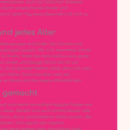
menpassen. Auch bei festlichen Anlässen
ke durch ansprechende Muster und
icht, jeden Tag etwas Besonders für sich zu
und jedes Alter
r Altersgruppe und Größe. Die Schnitte und
 Körpertypen passen. Wer sich manchmal schwer
 finden, findet bei tredy fashion eine große
he Jacken und lässige Shirts, die oft von
 So sorgt tredy fashion dafür, dass sich viele
h fühlen. Nicht das Alter oder die
de an Mode und das eigene Wohlbefinden.
ht gemacht
auf und macht sie einfach tragbar. Farben wie
u sehen. Beliebt sind auch leichte Muster oder
inzu, die zu verschiedenen Stilen passen. Wer
 bleiben, ohne gleich den eigenen
t bei tredy fashion zeigt, dass Mode Spaß