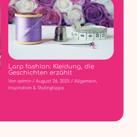
Larp fashion: Kleidung, die
Geschichten erzählt
Von
admin
/
August 26, 2025
/
Allgemein
,
Inspiration & Stylingtipps