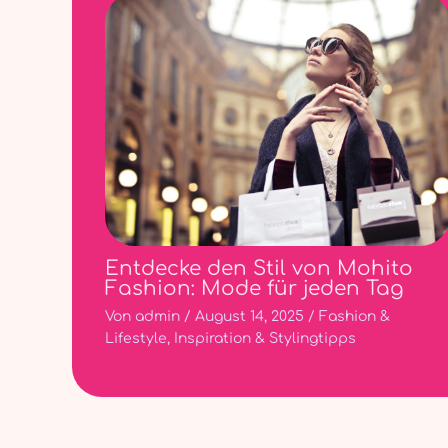
Entdecke den Stil von Mohito
Fashion: Mode für jeden Tag
Von
admin
/
August 14, 2025
/
Fashion &
Lifestyle
,
Inspiration & Stylingtipps