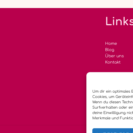
Link
Home
Blog
Über uns
Kontakt
Um dir ein optimales 
Cookies, um Gerätein
Wenn du diesen Techno
Surfverhalten oder ei
deine Einwillligung ni
Merkmale und Funktio