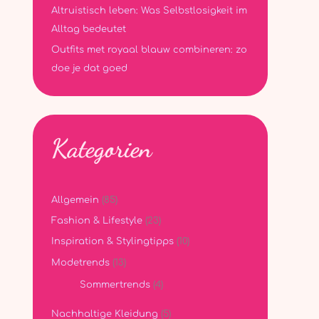
Altruistisch leben: Was Selbstlosigkeit im
Alltag bedeutet
Outfits met royaal blauw combineren: zo
doe je dat goed
Kategorien
Allgemein
(85)
Fashion & Lifestyle
(23)
Inspiration & Stylingtipps
(10)
Modetrends
(13)
Sommertrends
(4)
Nachhaltige Kleidung
(5)