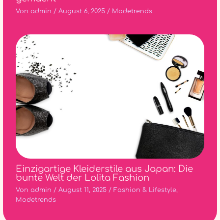
Von
admin
/
August 6, 2025
/
Modetrends
Einzigartige Kleiderstile aus Japan: Die
bunte Welt der Lolita Fashion
Von
admin
/
August 11, 2025
/
Fashion & Lifestyle
,
Modetrends