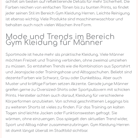
achtet am besten auf reflektierende Details für mehr Sicherheit. Die
Farben reichen von einfachen Tönen bis zu bunten Prints, so findet
jeder seinen Stil im Bereich Gym Kleidung Herren. Leichte Reinigung
ist ebenso wichtig: Viele Produkte sind maschinenwaschbar und
behalten auch nach vielen Wäschen ihre Form.
Mode und Trends im Bereich
Gym Kleidung für Männer
Sportmode ist heute mehr als praktische Kleidung. Viele Männer
möchten Freizeit und Training verbinden, ohne zweimal umziehen
zu müssen. So entstehen Trends wie die Kombination aus Sportshirt
und Jeansjacke oder Trainingshose und Alltagsschuhen. Beliebt sind
dezente Farben wie Schwarz, Grau oder Dunkelblau. Aber auch
Muster und kräftige Farben setzen Akzente. Gerade junge Männer
greifen gerne zu Oversized-Shirts oder Sportpullovern mit schicken
Prints. Hersteller achten auch darauf, Kleidung für verschiedene
Körperformen anzubieten. Von schmal geschnittenen Leggings bis
zu weiteren Shorts ist vieles zu finden. Für das Training an kalten
Tagen sind leichte Jacken oder Funktionswesten gefragt. Sie
wärmen, ohne einzuengen. Das spiegelt den aktuellen Trend wider,
Sport und Alltag näher zusammenzubringen. Gym Kleidung Herren
ist damit längst überall im Stadtbild sichtbar.