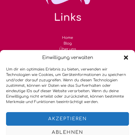
Links
Home
Blog
Über uns
Kontakt
Einwilligung verwalten
Kategorien
Um dir ein optimales Erlebnis zu bieten, verwenden wir
Technologien wie Cookies, um Geräteinformationen zu speichern
und/oder darauf zuzugreifen. Wenn du diesen Technologien
zustimmst, können wir Daten wie das Surfverhalten oder
Allgemein
eindeutige IDs auf dieser Website verarbeiten. Wenn du deine
Fashion & Lifestyle
Einwillligung nicht erteilst oder zurückziehst, können bestimmte
Modetrends
Merkmale und Funktionen beeinträchtigt werden.
Sommertrends
Inspiration & Stylingtipps
Nachhaltige Kleidung
AKZEPTIEREN
ABLEHNEN