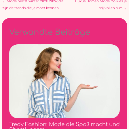
←
Mode herfst winter 2025 2026: dit
Luxus Damen Mode: zo kies je
zijn de trends die je moet kennen
stijlvol en slim
→
Verwandte Beiträge
Tredy Fashion: Mode die Spaß macht und