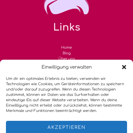
Links
Home
Blog
Über uns
Kontakt
Einwilligung verwalten
Kategorien
Um dir ein optimales Erlebnis zu bieten, verwenden wir
Technologien wie Cookies, um Geräteinformationen zu speichern
und/oder darauf zuzugreifen. Wenn du diesen Technologien
zustimmst, können wir Daten wie das Surfverhalten oder
Allgemein
eindeutige IDs auf dieser Website verarbeiten. Wenn du deine
Fashion & Lifestyle
Einwillligung nicht erteilst oder zurückziehst, können bestimmte
Modetrends
Merkmale und Funktionen beeinträchtigt werden.
Sommertrends
Inspiration & Stylingtipps
Nachhaltige Kleidung
AKZEPTIEREN