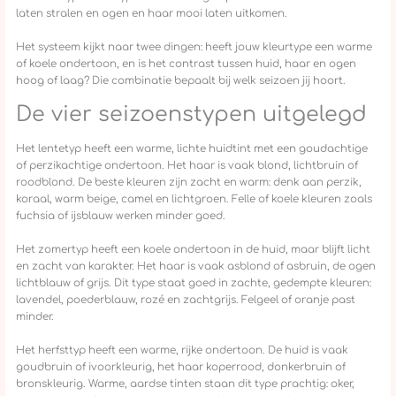
laten stralen en ogen en haar mooi laten uitkomen.
Het systeem kijkt naar twee dingen: heeft jouw kleurtype een warme
of koele ondertoon, en is het contrast tussen huid, haar en ogen
hoog of laag? Die combinatie bepaalt bij welk seizoen jij hoort.
De vier seizoenstypen uitgelegd
Het lentetyp heeft een warme, lichte huidtint met een goudachtige
of perzikachtige ondertoon. Het haar is vaak blond, lichtbruin of
roodblond. De beste kleuren zijn zacht en warm: denk aan perzik,
koraal, warm beige, camel en lichtgroen. Felle of koele kleuren zoals
fuchsia of ijsblauw werken minder goed.
Het zomertyp heeft een koele ondertoon in de huid, maar blijft licht
en zacht van karakter. Het haar is vaak asblond of asbruin, de ogen
lichtblauw of grijs. Dit type staat goed in zachte, gedempte kleuren:
lavendel, poederblauw, rozé en zachtgrijs. Felgeel of oranje past
minder.
Het herfsttyp heeft een warme, rijke ondertoon. De huid is vaak
goudbruin of ivoorkleurig, het haar koperrood, donkerbruin of
bronskleurig. Warme, aardse tinten staan dit type prachtig: oker,