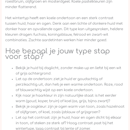
roestbruin, olijfgroen en mosterdgeel. Koele pastelkleuren zijn
minder flatterend.
Het wintertyp heeft een koele ondertoon en een sterk contrast
tussen huid, haar en ogen. Denk aan een lichte of donkere huid met
donker haar en opvallende ogen. Dit type kan uitgesproken, heldere
kleuren dragen: fuchsia, koningsblauw, felrood en zwart-wit
combinaties. Zachte aardetinten werken hier minder goed.
Hoe bepaal je jouw type stap
voor stap?
Bekijk je huid bij daglicht, zonder make-up en liefst bij een wit
of grijs achtergrond.
Let op de ondertoon: ziet je huid er goudachtig of
perzikachtig uit, dan heb je een warme ondertoon. Roze, rood
of blauwachtig wijst op een koele ondertoon.
Kijk naar je haarkleur in zijn natuurlijke staat: is het eerder
warm (goud, koper, bruin) of koel (as, grijs, bijna zwart)?
Bekijk je oogkleur: zijn je ogen warm van toon, zoals hazelnoot
of olijfgroen, of koel, zoals ijsblauw of grijsgroen?
Let op het contrast: zijn je huid, haar en ogen dicht bij elkaar
in toon, of steken ze sterk af? Hoog contrast past bij het
wintertype, laag contrast bij lente of zomer.