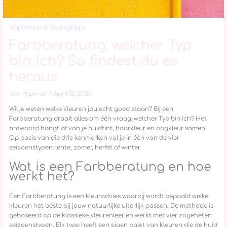
Inspiration & Stylingtipps
Farbberatung: welcher Typ
bin ich? So findest du es
heraus
Von
Hannah
/
April 12, 2026
Wil je weten welke kleuren jou echt goed staan? Bij een
Farbberatung draait alles om één vraag: welcher Typ bin ich? Het
antwoord hangt af van je huidtint, haarkleur en oogkleur samen.
Op basis van die drie kenmerken val je in één van de vier
seizoenstypen: lente, zomer, herfst of winter.
Wat is een Farbberatung en hoe
werkt het?
Een Farbberatung is een kleuradvies waarbij wordt bepaald welke
kleuren het beste bij jouw natuurlijke uiterlijk passen. De methode is
gebaseerd op de klassieke kleurenleer en werkt met vier zogeheten
seizoenstypen. Elk type heeft een eigen palet van kleuren die de huid