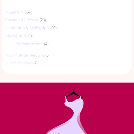
Allgemein
(85)
Fashion & Lifestyle
(23)
Inspiration & Stylingtipps
(10)
Modetrends
(13)
Sommertrends
(4)
Nachhaltige Kleidung
(5)
Uncategorized
(2)